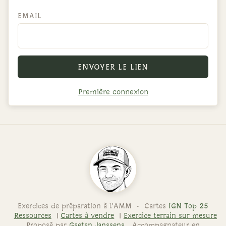
EMAIL
ENVOYER LE LIEN
Première connexion
Exercices de préparation à l'AMM · Cartes
IGN Top 25
Ressources
Cartes à vendre
Exercice terrain sur mesure
Proposé par
Gaetan Janssens
, Accompagnateur en