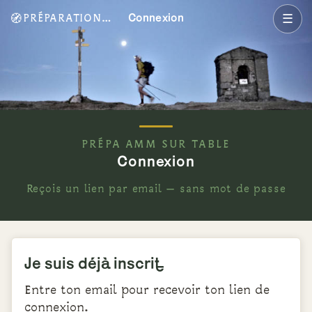
🧭
☰
PRÉPARATION ORIENTATION AMM
Connexion
PRÉPA AMM SUR TABLE
Connexion
Reçois un lien par email — sans mot de passe
Je suis déjà inscrit·e
Entre ton email pour recevoir ton lien de
connexion.